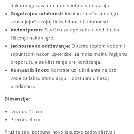
dok omogućava dodatnu spoljnu stimulaciju.
Dugotrajna udobnost:
Idealan za višesatnu igru
zahvaljujući svojoj fleksibilnosti i udobnosti.
Vodootporan:
Savršen za upotrebu u vodi i lako
čišćenje nakon igre.
Jednostavno održavanje:
Operite toplom vodom i
sapunicom nakon upotrebe; za maksimalnu higijenu
preporučuje se klistiranje pre korišćenja.
Kompatibilnost:
Koristite uz lubrikante na bazi
vode za lakšu stimulaciju – dostupni u našoj
prodavnici.
Dimenzije:
Dužina: 11 cm
Prečnik: 3 cm
Pružite sebi potpuno novo iskustvo zadovoljstva i