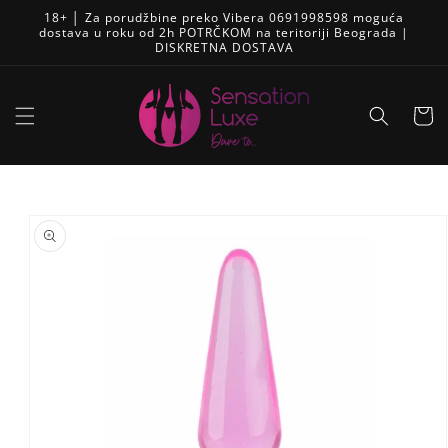
Pređi
18+ │ Za porudžbine preko Vibera 0691998598 moguća
na
dostava u roku od 2h POTRČKOM na teritoriji Beograda |
sadržaj
DISKRETNA DOSTAVA
Korpa
Skip to
product
information