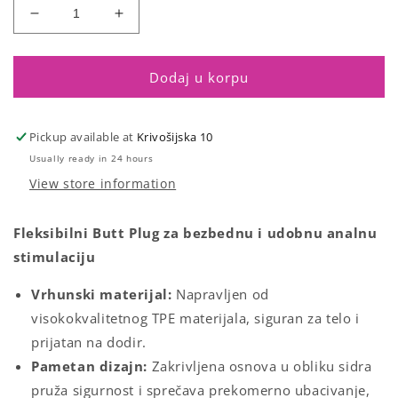
Smanji
Povećaj
količinu
količinu
za
za
T
T
Dodaj u korpu
plug
plug
smooth
smooth
pink
pink
Pickup available at
Krivošijska 10
Usually ready in 24 hours
View store information
Fleksibilni Butt Plug za bezbednu i udobnu analnu
stimulaciju
Vrhunski materijal:
Napravljen od
visokokvalitetnog TPE materijala, siguran za telo i
prijatan na dodir.
Pametan dizajn:
Zakrivljena osnova u obliku sidra
pruža sigurnost i sprečava prekomerno ubacivanje,