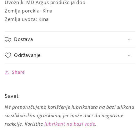
Uvoznik: MD Argus produkcija doo
Zemlja porekla: Kina
Zemlja uvoza: Kina
Dostava
Održavanje
Share
Savet
Ne preporučujemo korišćenje lubrikanata na bazi silikona
sa silikonskim igračkama, jer može doći do negativne
reakcije. Koristite
lubrikant na bazi vode
.