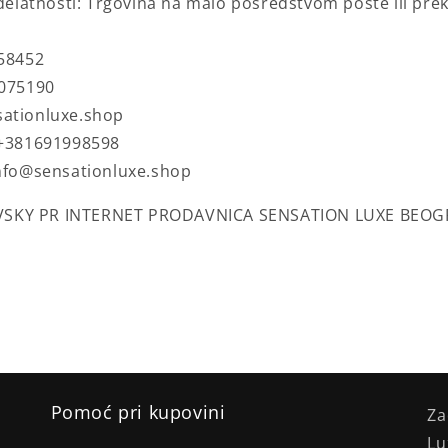
 delatnosti:
Trgovina na malo posredstvom pošte ili prek
58452
3075190
sationluxe.shop
 +381691998598
info@sensationluxe.shop
SKY PR INTERNET PRODAVNICA SENSATION LUXE BEO
Pomoć pri kupovini
Za
Lu