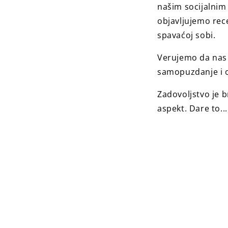
našim socijalnim 
objavljujemo rece
spavaćoj sobi.
Verujemo da nas a
samopuzdanje i o
Zadovoljstvo je b
aspekt. Dare to...