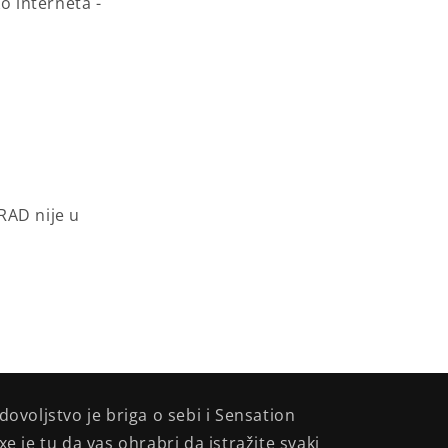
o interneta -
GRAD
nije u
dovoljstvo je briga o sebi i Sensation
xe je tu da vas ohrabri da istražite svaki