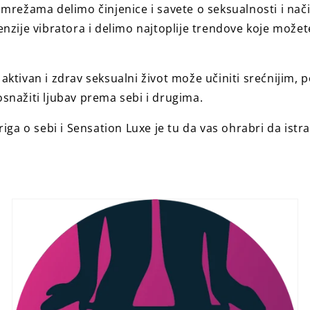
mrežama delimo činjenice i savete o seksualnosti i nači
nzije vibratora i delimo najtoplije trendove koje možet
ktivan i zdrav seksualni život može učiniti srećnijim, p
snažiti ljubav prema sebi i drugima.
riga o sebi i Sensation Luxe je tu da vas ohrabri da istra