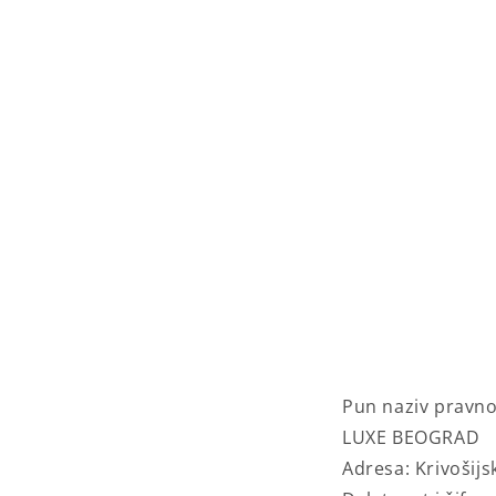
Pun naziv pravno
LUXE BEOGRAD
Adresa: Krivošij