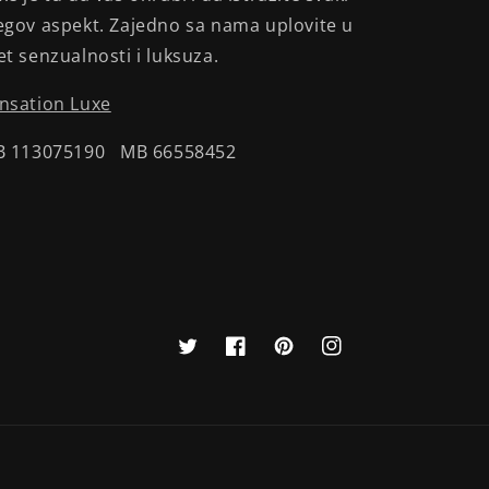
egov aspekt. Zajedno sa nama uplovite u
et senzualnosti i luksuza.
nsation Luxe
B 113075190 MB 66558452
Twitter
Facebook
Pinterest
Instagram