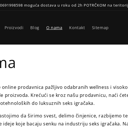
a 0691998598 moguća dostava u roku od 2h POTRČKOM na teritor
Proizvodi
Blog
O nama
Kontakt
Sitemap
ma
 online prodavnica pažljivo odabranih wellness i visoko
le proizvoda. Krećući se kroz našu prodavnicu, naći će
otehnoloških do luksuznih seks igračaka.
stojimo da širimo svest, delimo činjenice, razbijemo te
 ideje koje bacaju senku na industriju seks igračaka. N