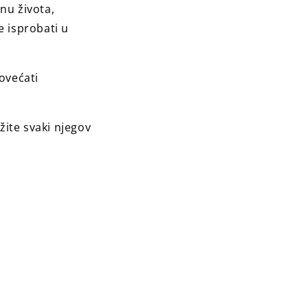
nu života,
e isprobati u
ovećati
žite svaki njegov