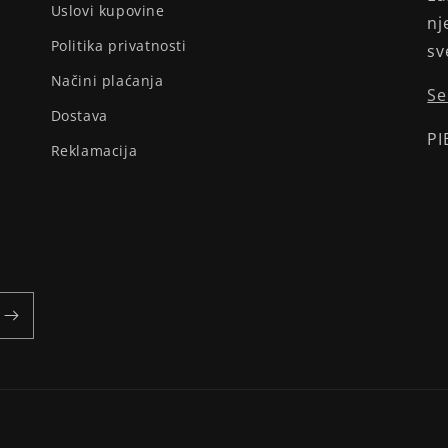
Uslovi kupovine
nj
Politika privatnosti
sv
Načini plaćanja
Se
Dostava
PI
Reklamacija