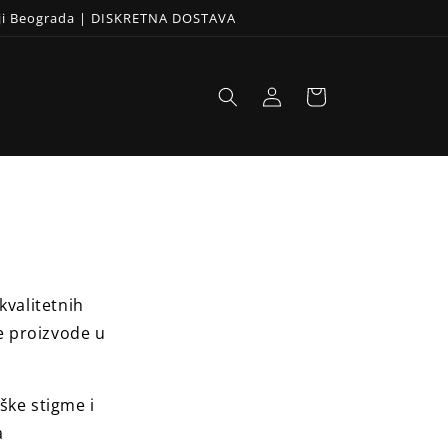
iji Beograda | DISKRETNA DOSTAVA
Prijavi
Korpa
se
kvalitetnih
te proizvode u
ške stigme i
a