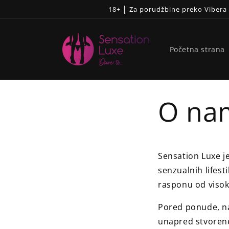
Pređi
18+ │ Za porudžbine preko Viber
na
sadržaj
Početna strana
O na
Sensation Luxe je
senzualnih lifesti
rasponu od visok
Pored ponude, na
unapred stvorene