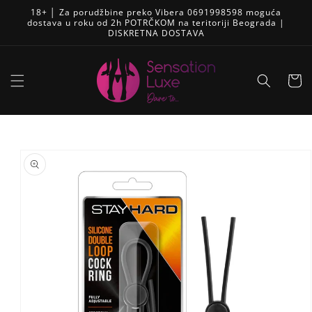
Pređi
18+ │ Za porudžbine preko Vibera 0691998598 moguća
na
dostava u roku od 2h POTRČKOM na teritoriji Beograda |
sadržaj
DISKRETNA DOSTAVA
Korpa
Skip to
product
information