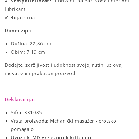
✔
Kompatibilnost:
Lubrikanti na bazi vode i hibridni
lubrikanti
✔
Boja:
Crna
Dimenzije:
Dužina: 22,86 cm
Obim: 7,19 cm
Dodajte izdržljivost i udobnost svojoj rutini uz ovaj
inovativni i praktičan proizvod!
Deklaracija:
Šifra: 331085
Vrsta proizvoda: Mehanički masažer - erotsko
pomagalo
Uvoznik: MD Argus produkcija doo