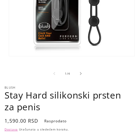
Open
media
1
in
of
1
/
4
modal
BLUSH
Stay Hard silikonski prsten
za penis
Regular
1,590.00 RSD
Rasprodato
price
Dostava
Uračunata u sledećem koraku.