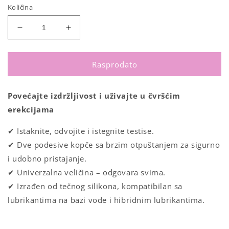
Količina
Smanji
Povećaj
količinu
količinu
za
za
Stay
Stay
Rasprodato
Hard
Hard
silikonski
silikonski
Povećajte izdržljivost i uživajte u čvršćim
prsten
prsten
za
za
erekcijama
penis
penis
✔ Istaknite, odvojite i istegnite testise.
✔ Dve podesive kopče sa brzim otpuštanjem za sigurno
i udobno pristajanje.
✔ Univerzalna veličina – odgovara svima.
✔ Izrađen od tečnog silikona, kompatibilan sa
lubrikantima na bazi vode i hibridnim lubrikantima.