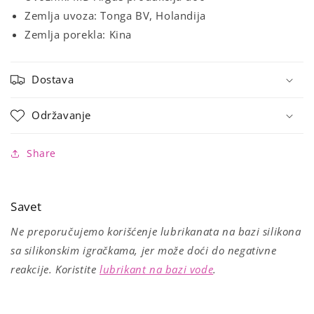
Zemlja uvoza: Tonga BV, Holandija
Zemlja porekla: Kina
Dostava
Održavanje
Share
Savet
Ne preporučujemo korišćenje lubrikanata na bazi silikona
sa silikonskim igračkama, jer može doći do negativne
reakcije. Koristite
lubrikant na bazi vode
.