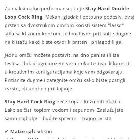
Za maksimalne performanse, tu je
Stay Hard Double
Loop Cock Ring
. Mekan, gladak i potpuno podesiv, ovaj
prsten sa dvostrukom omčom koristi sistem "lasso"
stila sa kliznom kopčom. Jednostavno pritisnite dugme
na klizaču kako biste otvorili prsten i prilagodili ga.
Jednu omču možete postaviti na dno penisa ili iza
testisa, dok drugu možete vezati oko testisa ili koristiti
u kreativnim konfiguracijama koje vam odgovaraju.
Pritisnite dugme i zategnite omču kako biste postigli
čvrsto, ali udobno pristajanje.
Stay Hard Cock Ring
neće čupati kožu niti dlačice.
Lako se čisti toplom vodom i sapunom. Zaslužujete
samo najbolje – budite spremni i trajno čvrsti!
✔
Materijal:
Silikon