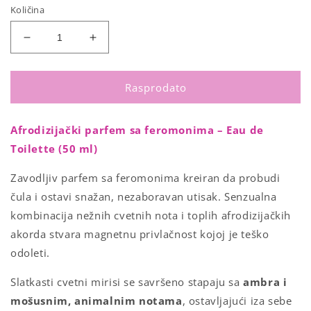
Količina
Smanji
Povećaj
količinu
količinu
za
za
Smak
Smak
Rasprodato
Femme
Femme
afrodizijački
afrodizijački
Afrodizijački parfem sa feromonima – Eau de
parfem
parfem
sa
sa
Toilette (50 ml)
feromonima
feromonima
Zavodljiv parfem sa feromonima kreiran da probudi
čula i ostavi snažan, nezaboravan utisak. Senzualna
kombinacija nežnih cvetnih nota i toplih afrodizijačkih
akorda stvara magnetnu privlačnost kojoj je teško
odoleti.
Slatkasti cvetni mirisi se savršeno stapaju sa
ambra i
mošusnim, animalnim notama
, ostavljajući iza sebe