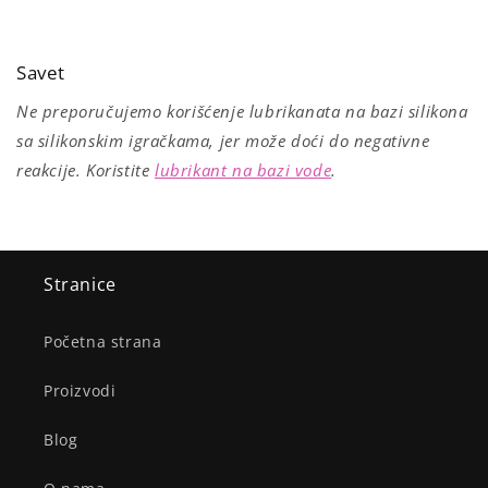
Savet
Ne preporučujemo korišćenje lubrikanata na bazi silikona
sa silikonskim igračkama, jer može doći do negativne
reakcije. Koristite
lubrikant na bazi vode
.
Stranice
Početna strana
Proizvodi
Blog