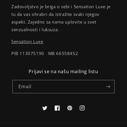
Zadovoljstvo je briga o sebi i Sensation Luxe je
tu da vas ohrabri da istražite svaki njegov
aspekt. Zajedno sa nama uplovite u svet
senzualnosti i luksuza.
Sensation Luxe
PIB 113075190 MB 66558452
Prijavi se na našu mailing listu
Email
Twitter
Facebook
Pinterest
Instagram