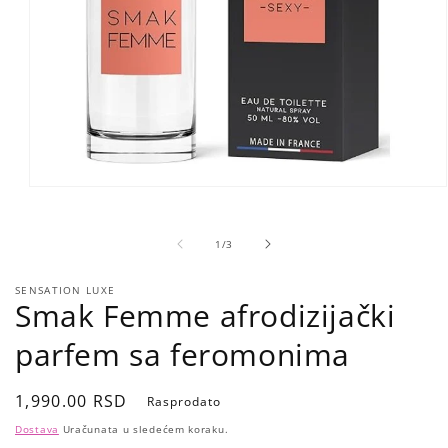
Open
media
1
in
of
1
/
3
modal
SENSATION LUXE
Smak Femme afrodizijački
parfem sa feromonima
Regular
1,990.00 RSD
Rasprodato
price
Dostava
Uračunata u sledećem koraku.