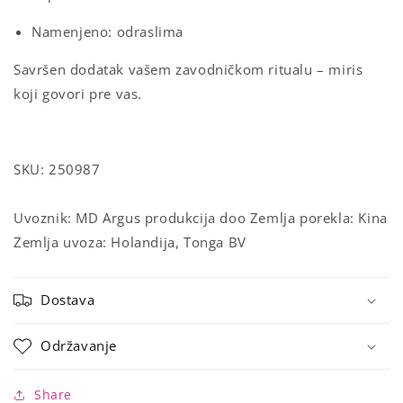
Namenjeno: odraslima
Savršen dodatak vašem zavodničkom ritualu – miris
koji govori pre vas.
SKU:
250987
Uvoznik: MD Argus produkcija doo
Zemlja porekla: Kina
Zemlja uvoza: Holandija, Tonga BV
Dostava
Održavanje
Share