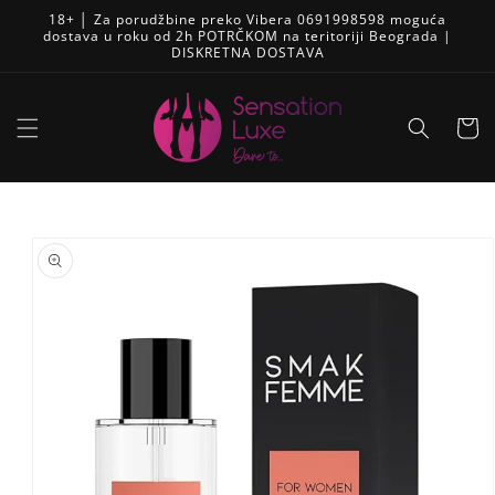
Pređi
18+ │ Za porudžbine preko Vibera 0691998598 moguća
na
dostava u roku od 2h POTRČKOM na teritoriji Beograda |
sadržaj
DISKRETNA DOSTAVA
Korpa
Skip to
product
information