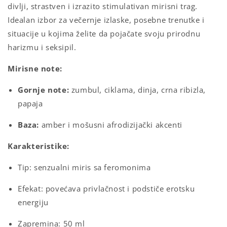
divlji, strastven i izrazito stimulativan mirisni trag.
Idealan izbor za večernje izlaske, posebne trenutke i
situacije u kojima želite da pojačate svoju prirodnu
harizmu i seksipil.
Mirisne note:
Gornje note:
zumbul, ciklama, dinja, crna ribizla,
papaja
Baza:
amber i mošusni afrodizijački akcenti
Karakteristike:
Tip: senzualni miris sa feromonima
Efekat: povećava privlačnost i podstiče erotsku
energiju
Zapremina: 50 ml