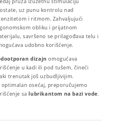
eđaj pruža izuzetnu stimulaciju
ostate, uz punu kontrolu nad
tenzitetom i ritmom. Zahvaljujući
gonomskom obliku i prijatnom
terijalu, savršeno se prilagođava telu i
ogućava udobno korišćenje.
dootporan dizajn
omogućava
rišćenje u kadi ili pod tušem, čineći
aki trenutak još uzbudljivijim.
 optimalan osećaj, preporučujemo
rišćenje sa
lubrikantom na bazi vode
.