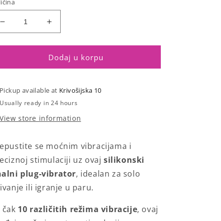
ičina
Smanji
Povećaj
količinu
količinu
za
za
Silikonski
Silikonski
Dodaj u korpu
masažer
masažer
prostate
prostate
-
-
Pickup available at
Krivošijska 10
Prostate
Prostate
Usually ready in 24 hours
Stud
Stud
View store information
epustite se moćnim vibracijama i
eciznoj stimulaciji uz ovaj
silikonski
alni plug-vibrator
, idealan za solo
ivanje ili igranje u paru.
 čak
10 različitih režima vibracije
, ovaj