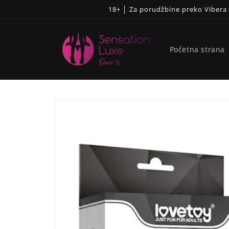
Pređi
18+ │ Za porudžbine preko Viber
na
sadržaj
Početna strana
Skip to
product
information