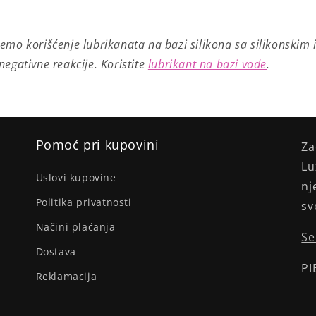
mo korišćenje lubrikanata na bazi silikona sa silikonskim 
egativne reakcije. Koristite
lubrikant na bazi vode
.
Pomoć pri kupovini
Za
Lu
Uslovi kupovine
nj
Politika privatnosti
sv
Načini plaćanja
Se
Dostava
PI
Reklamacija