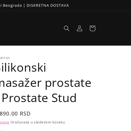
iji Beograda | DISKRETNA DOSTAVA
Prijavi
Korpa
se
VETOY
ilikonski
masažer prostate
 Prostate Stud
egular
,890.00 RSD
rice
stava
Uračunata u sledećem koraku.