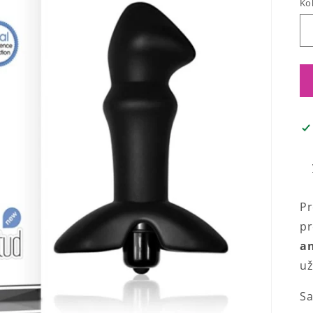
Kol
Pr
pr
an
už
Sa