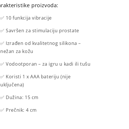
rakteristike proizvoda:
✅ 10 funkcija vibracije
✅ Savršen za stimulaciju prostate
✅ Izrađen od kvalitetnog silikona –
nežan za kožu
✅ Vodootporan – za igru u kadi ili tušu
✅ Koristi 1 x AAA bateriju (nije
uključena)
✅ Dužina: 15 cm
✅ Prečnik: 4 cm