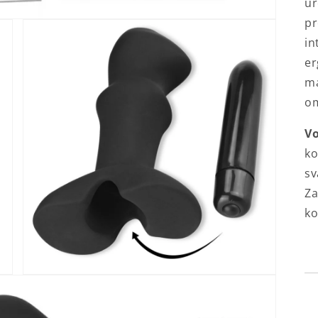
ur
pr
in
er
ma
om
Vo
ko
sv
Za
ko
Open
media
3
in