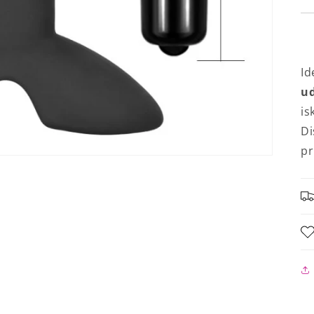
Id
ud
is
Di
pr