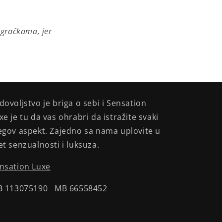
igračkama, jer
dovoljstvo je briga o sebi i Sensation
xe je tu da vas ohrabri da istražite svaki
egov aspekt. Zajedno sa nama uplovite u
et senzualnosti i luksuza.
nsation Luxe
B 113075190 MB 66558452