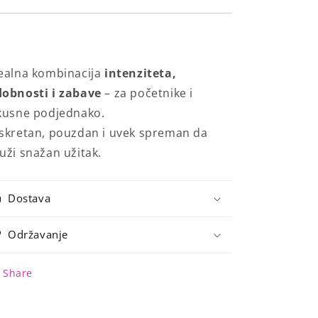
ealna kombinacija
intenziteta,
obnosti i zabave
– za početnike i
kusne podjednako.
skretan, pouzdan i uvek spreman da
uži snažan užitak.
Dostava
Održavanje
Share