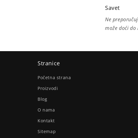
Savet
Ne preporučuje
može doći do n
Stranice
Početna strana
Proizvodi
Blog
O nama
Kontakt
Sitemap