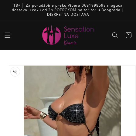
Pređi
18+ │ Za porudžbine preko Vibera 0691998598 moguća
na
dostava u roku od 2h POTRČKOM na teritoriji Beograda |
sadržaj
DISKRETNA DOSTAVA
Korpa
Skip to
product
information