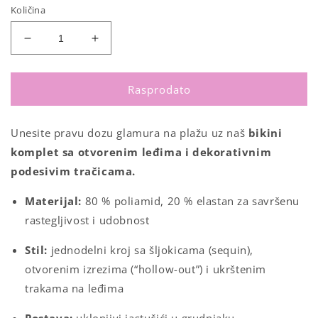
Količina
Smanji
Povećaj
količinu
količinu
za
za
Seksi
Seksi
Rasprodato
jednodelni
jednodelni
kupaći
kupaći
Unesite
pravu
dozu
glamura
na
plažu
uz
naš
bikini
sa
sa
šljokicama
šljokicama
komplet
sa
otvorenim
leđima
i
dekorativnim
S
S
podesivim
tračicama.
Materijal:
80 % poliamid, 20 % elastan za savršenu
rastegljivost i udobnost
Stil:
jednodelni kroj sa šljokicama (sequin),
otvorenim izrezima (“hollow-out”) i ukrštenim
trakama na leđima