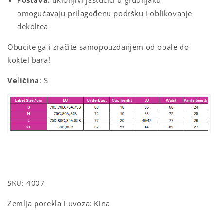
Postava:
uklonjivi jastučići u grudnjaku
omogućavaju prilagođenu podršku i oblikovanje
dekoltea
Obucite
ga
i
zračite
samopouzdanjem
od
obale
do
koktel
bara!
Veličina
: S
SKU: 4007
Zemlja porekla i uvoza: Kina