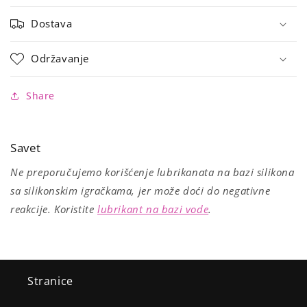
Dostava
Održavanje
Share
Savet
Ne preporučujemo korišćenje lubrikanata na bazi silikona
sa silikonskim igračkama, jer može doći do negativne
reakcije. Koristite
lubrikant na bazi vode
.
Stranice