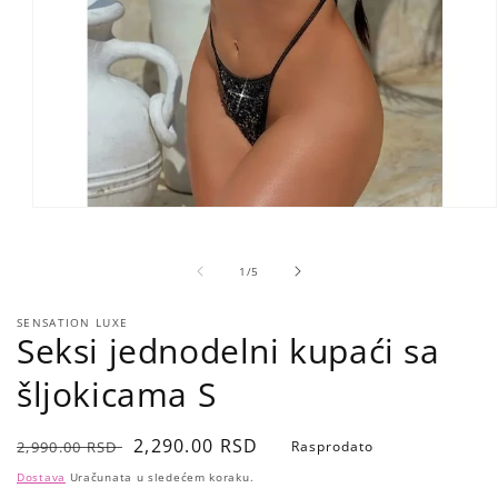
Open
media
1
in
of
1
/
5
modal
SENSATION LUXE
Seksi jednodelni kupaći sa
šljokicama S
Regular
Sale
2,290.00 RSD
2,990.00 RSD
Rasprodato
price
price
Dostava
Uračunata u sledećem koraku.