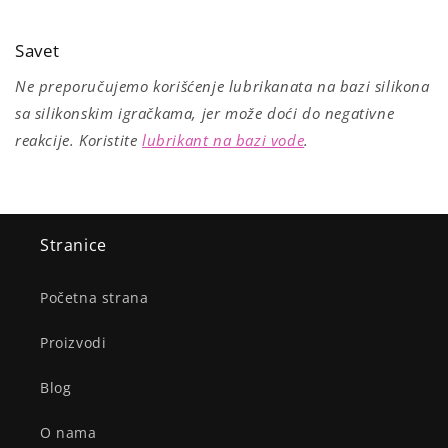
Savet
Ne preporučujemo korišćenje lubrikanata na bazi silikona
sa silikonskim igračkama, jer može doći do negativne
reakcije. Koristite
lubrikant na bazi vode
.
Stranice
Početna strana
Proizvodi
Blog
O nama