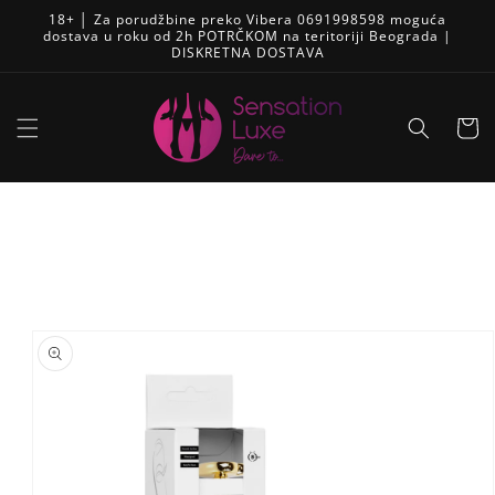
Pređi
18+ │ Za porudžbine preko Vibera 0691998598 moguća
na
dostava u roku od 2h POTRČKOM na teritoriji Beograda |
sadržaj
DISKRETNA DOSTAVA
Korpa
Skip to
product
information