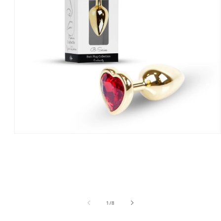
Open
media
1
in
modal
of
1
/
8