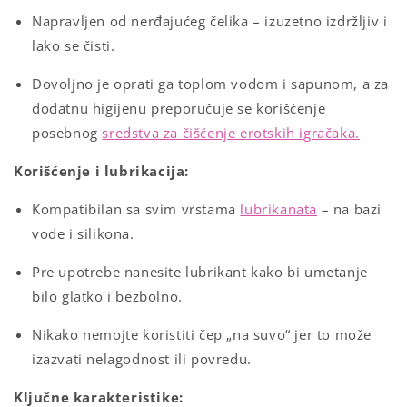
Napravljen od nerđajućeg čelika – izuzetno izdržljiv i
lako se čisti.
Dovoljno je oprati ga toplom vodom i sapunom, a za
dodatnu higijenu preporučuje se korišćenje
posebnog
sredstva za čišćenje erotskih igračaka.
Korišćenje i lubrikacija:
Kompatibilan sa svim vrstama
lubrikanata
– na bazi
vode i silikona.
Pre upotrebe nanesite lubrikant kako bi umetanje
bilo glatko i bezbolno.
Nikako nemojte koristiti čep „na suvo“ jer to može
izazvati nelagodnost ili povredu.
Ključne karakteristike: