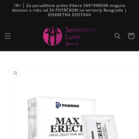
Pređi
18+ │ Za porudžbine preko Vibera 0691998598 moguća
na
dostava u roku od 2h POTRČKOM na teritoriji Beograda |
sadržaj
DISKRETNA DOSTAVA
Korpa
Skip to
product
information