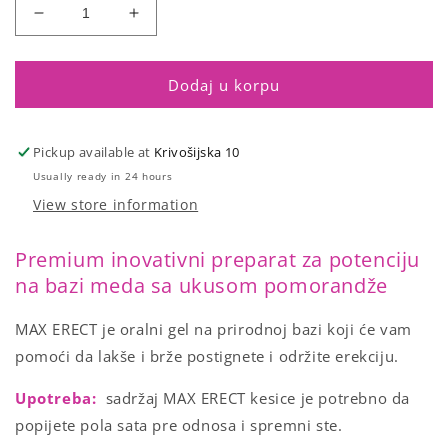
Smanji
Povećaj
količinu
količinu
za
za
MAX
MAX
Dodaj u korpu
ERECT
ERECT
10
10
kesica
kesica
Pickup available at
Krivošijska 10
(kutija)
(kutija)
Usually ready in 24 hours
View store information
Premium inovativni preparat za potenciju
na bazi meda sa ukusom pomorandže
MAX ERECT je oralni gel na prirodnoj bazi koji će vam
pomoći da lakše i brže postignete i održite erekciju.
Upotreba:
sadržaj MAX ERECT kesice je potrebno da
popijete pola sata pre odnosa i spremni ste.