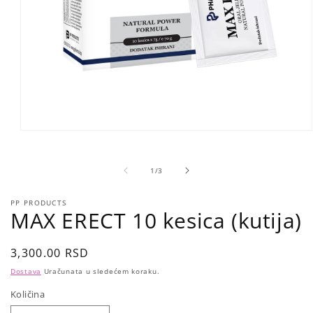
Open
media
1
in
of
1
/
3
modal
PP PRODUCTS
MAX ERECT 10 kesica (kutija)
Regular
3,300.00 RSD
price
Dostava
Uračunata u sledećem koraku.
Količina