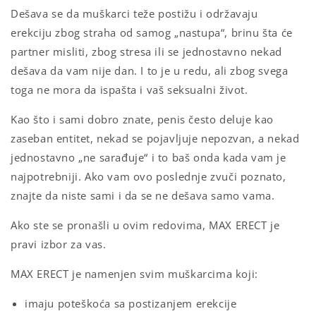
Dešava se da muškarci teže postižu i održavaju
erekciju zbog straha od samog „nastupa“, brinu šta će
partner misliti, zbog stresa ili se jednostavno nekad
dešava da vam nije dan. I to je u redu, ali zbog svega
toga ne mora da ispašta i vaš seksualni život.
Kao što i sami dobro znate, penis često deluje kao
zaseban entitet, nekad se pojavljuje nepozvan, a nekad
jednostavno „ne sarađuje“ i to baš onda kada vam je
najpotrebniji. Ako vam ovo poslednje zvuči poznato,
znajte da niste sami i da se ne dešava samo vama.
Ako ste se pronašli u ovim redovima, MAX ERECT je
pravi izbor za vas.
MAX ERECT je namenjen svim muškarcima koji:
imaju poteškoća sa postizanjem erekcije