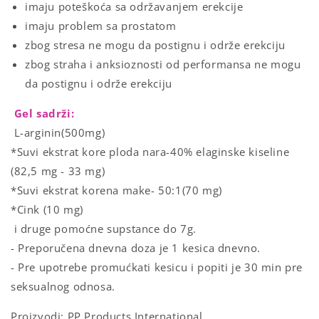
imaju poteškoća sa održavanjem erekcije
imaju problem sa prostatom
zbog stresa ne mogu da postignu i održe erekciju
zbog straha i anksioznosti od performansa ne mogu
da postignu i održe erekciju
Gel sadrži:
L-arginin(500mg)
*Suvi ekstrat kore ploda nara-40% elaginske kiseline
(82,5 mg - 33 mg)
*Suvi ekstrat korena make- 50:1(70 mg)
*Cink (10 mg)
i druge pomoćne supstance do 7g.
- Preporučena dnevna doza je 1 kesica dnevno.
- Pre upotrebe promućkati kesicu i popiti je 30 min pre
seksualnog odnosa.
Proizvodi: PP Products International