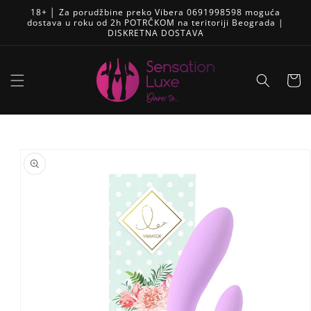
Pređi
18+ │ Za porudžbine preko Vibera 0691998598 moguća
na
dostava u roku od 2h POTRČKOM na teritoriji Beograda |
sadržaj
DISKRETNA DOSTAVA
Korpa
Skip to
product
information