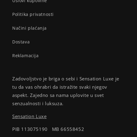
Uslovi kupovine
Politika privatnosti
Načini plaćanja
Dostava
Reklamacija
Zadovoljstvo je briga o sebi i Sensation Luxe je
tu da vas ohrabri da istražite svaki njegov
aspekt. Zajedno sa nama uplovite u svet
senzualnosti i luksuza.
Sensation Luxe
PIB 113075190 MB 66558452