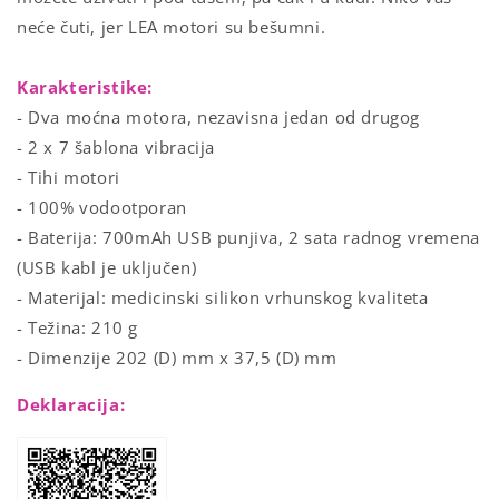
neće čuti, jer LEA motori su bešumni.
Karakteristike:
- Dva moćna motora, nezavisna jedan od drugog
- 2 x 7 šablona vibracija
- Tihi motori
- 100% vodootporan
- Baterija: 700mAh USB punjiva, 2 sata radnog vremena
(USB kabl je uključen)
- Materijal: medicinski silikon vrhunskog kvaliteta
- Težina: 210 g
- Dimenzije 202 (D) mm x 37,5 (D) mm
Deklaracija: