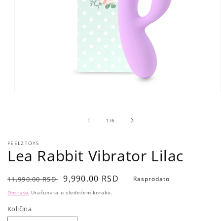
Open
media
1
in
of
1
/
6
modal
FEELZTOYS
Lea Rabbit Vibrator Lilac
Regular
Sale
9,990.00 RSD
11,990.00 RSD
Rasprodato
price
price
Dostava
Uračunata u sledećem koraku.
Količina