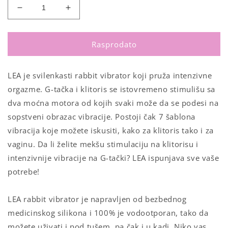
Smanji
Povećaj
količinu
količinu
za
za
Lea
Lea
Rasprodato
Rabbit
Rabbit
Vibrator
Vibrator
LEA je svilenkasti rabbit vibrator koji pruža intenzivne
Lilac
Lilac
orgazme. G-tačka i klitoris se istovremeno stimulišu sa
dva moćna motora od kojih svaki može da se podesi na
sopstveni obrazac vibracije. Postoji čak 7 šablona
vibracija koje možete iskusiti, kako za klitoris tako i za
vaginu. Da li želite mekšu stimulaciju na klitorisu i
intenzivnije vibracije na G-tački? LEA ispunjava sve vaše
potrebe!
LEA rabbit vibrator je napravljen od bezbednog
medicinskog silikona i 100% je vodootporan, tako da
možete uživati i pod tušem, pa čak i u kadi. Niko vas