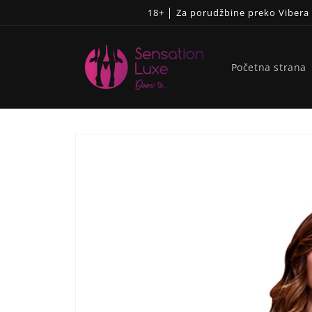
Pređi
18+ │ Za porudžbine preko Viber
na
sadržaj
Početna strana
Skip to
product
information