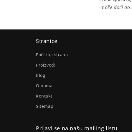
može doći do n
Stranice
Početna strana
Proizvodi
Blog
O nama
Kontakt
Sitemap
Prijavi se na našu mailing listu