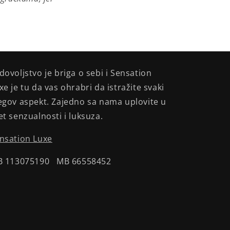
dovoljstvo je briga o sebi i Sensation
xe je tu da vas ohrabri da istražite svaki
egov aspekt. Zajedno sa nama uplovite u
et senzualnosti i luksuza.
nsation Luxe
B 113075190 MB 66558452