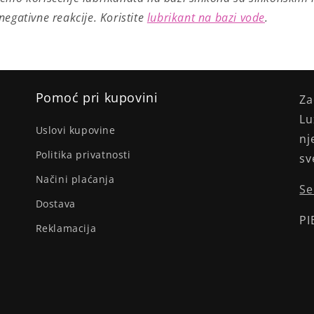
egativne reakcije. Koristite
lubrikant na bazi vode
.
Pomoć pri kupovini
Za
Lu
Uslovi kupovine
nj
Politika privatnosti
sv
Načini plaćanja
Se
Dostava
PI
Reklamacija