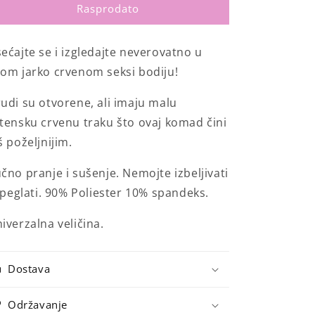
Crveni
Crveni
Rasprodato
seksi
seksi
bodi
bodi
ećajte se i izgledajte neverovatno u
om jarko crvenom seksi bodiju!
udi su otvorene, ali imaju malu
tensku crvenu traku što ovaj komad čini
š poželjnijim.
čno pranje i sušenje. Nemojte izbeljivati
i peglati. 90% Poliester 10% spandeks.
iverzalna veličina.
Dostava
Održavanje