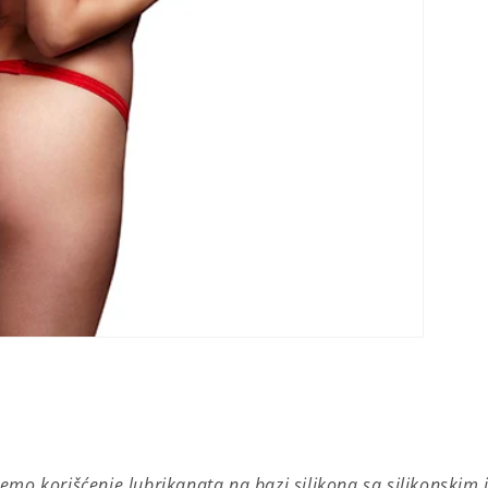
mo korišćenje lubrikanata na bazi silikona sa silikonskim 