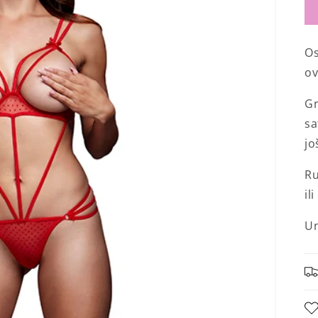
Os
ov
Gr
sa
jo
Ru
il
Un