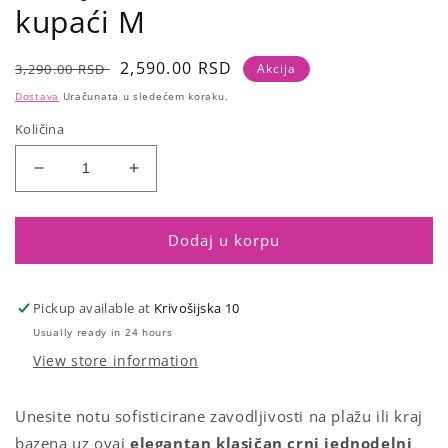
kupaći M
Regular
Sale
2,590.00 RSD
3,290.00 RSD
Akcija
price
price
Dostava
Uračunata u sledećem koraku.
Količina
Smanji
Povećaj
količinu
količinu
za
za
Crni
Crni
Dodaj u korpu
jednodelni
jednodelni
classic
classic
kupaći
kupaći
Pickup available at
Krivošijska 10
M
M
Usually ready in 24 hours
View store information
Unesite
notu
sofisticirane
zavodljivosti
na
plažu
ili
kraj
bazena
uz ovaj
elegantan klasičan crni
jednodelni