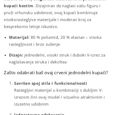
kupaći
kostim
.
Dizajniran
da
naglasi
vašu
figuru
i
pruži
vrhunsku
udobnost,
ovaj
kupaći
kombinuje
visokorastegljive
materijale
i
moderan
kroj
za
besprekorno
letnje
iskustvo.
Materijal:
80 %
poliamid,
20 %
elastan –
visoka
rastegljivost
i
brzo
sušenje
Dizajn:
jednodelni, visoki struk i duboki V-izrez za
naglašavanje struka i dekoltea
Zašto
odabrati baš ovaj
crveni
jednodelni
kupaći?
Savršen
spoj
stila
i
funkcionalnosti
Rastegljivi
materijal
u
kombinaciji
s dubljim V-
izrezom
čini
ovaj
model
i
vizuelno
atraktivnim
i
izuzetno
udobnim
Jednostavno
održavanje