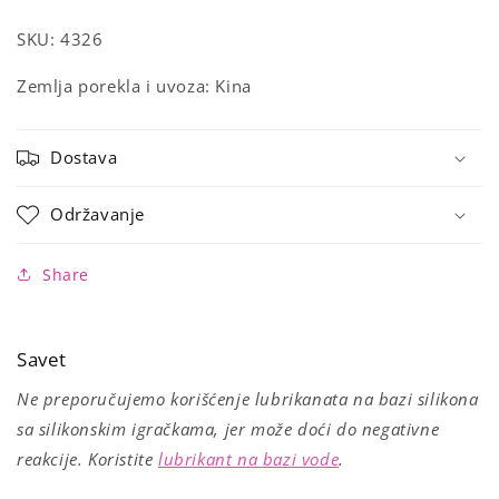
SKU: 4326
Zemlja porekla i uvoza: Kina
Dostava
Održavanje
Share
Savet
Ne preporučujemo korišćenje lubrikanata na bazi silikona
sa silikonskim igračkama, jer može doći do negativne
reakcije. Koristite
lubrikant na bazi vode
.