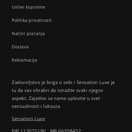
Uslovi kupovine
Politika privatnosti
Načini plaćanja
Dostava
Reklamacija
Zadovoljstvo je briga o sebi i Sensation Luxe je
tu da vas ohrabri da istražite svaki njegov
aspekt. Zajedno sa nama uplovite u svet
senzualnosti i luksuza.
Sensation Luxe
PIB 113075190 MB 66558452