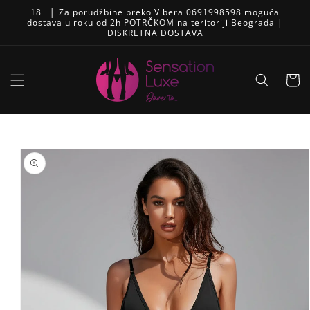
Pređi
18+ │ Za porudžbine preko Vibera 0691998598 moguća
na
dostava u roku od 2h POTRČKOM na teritoriji Beograda |
sadržaj
DISKRETNA DOSTAVA
Korpa
Skip to
product
information