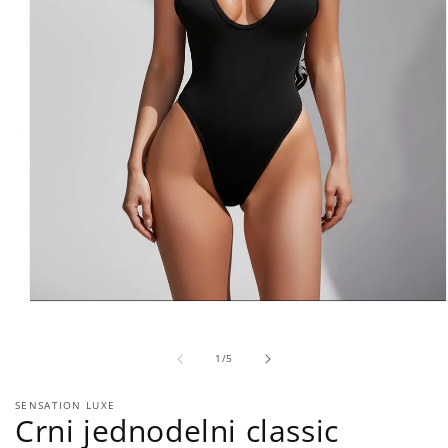
Open
media
1
in
of
1
/
5
modal
SENSATION LUXE
Crni jednodelni classic