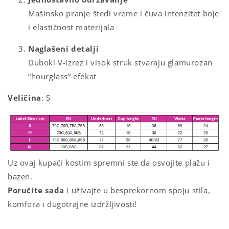
Mašinsko
pranje
štedi
vreme
i
čuva
intenzitet
boje
i
elastičnost
materijala
Naglašeni
detalji
Duboki
V-
izrez
i
visok
struk
stvaraju
glamurozan
“
hourglass”
efekat
Veličina
: S
Uz ovaj kupaći kostim s
premni
ste
da
osvojite
plažu
i
bazen.
Poručite
sada
i
uživajte
u
besprekornom
spoju
stila,
komfora
i
dugotrajne
izdržljivosti!