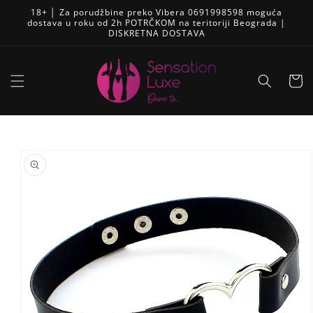
Pređi
18+ │ Za porudžbine preko Vibera 0691998598 moguća
na
dostava u roku od 2h POTRČKOM na teritoriji Beograda |
sadržaj
DISKRETNA DOSTAVA
Korpa
Skip to
product
information