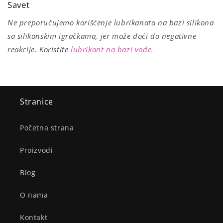
Savet
Ne preporučujemo korišćenje lubrikanata na bazi silikona
sa silikonskim igračkama, jer može doći do negativne
reakcije. Koristite
lubrikant na bazi vode
.
Stranice
Početna strana
Proizvodi
Blog
O nama
Kontakt