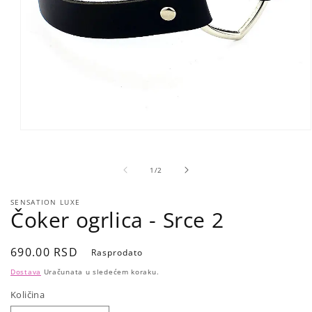
Open
media
1
in
of
1
/
2
modal
SENSATION LUXE
Čoker ogrlica - Srce 2
Regular
690.00 RSD
Rasprodato
price
Dostava
Uračunata u sledećem koraku.
Količina