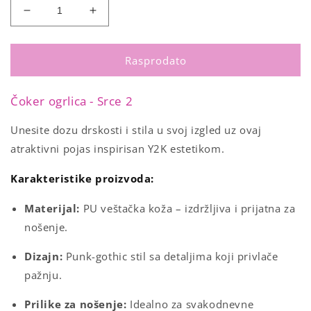
Smanji
Povećaj
količinu
količinu
za
za
Čoker
Čoker
Rasprodato
ogrlica
ogrlica
-
-
Čoker ogrlica - Srce 2
Srce
Srce
2
2
Unesite dozu drskosti i stila u svoj izgled uz ovaj
atraktivni pojas inspirisan Y2K estetikom.
Karakteristike proizvoda:
Materijal:
PU veštačka koža – izdržljiva i prijatna za
nošenje.
Dizajn:
Punk-gothic stil sa detaljima koji privlače
pažnju.
Prilike za nošenje:
Idealno za svakodnevne