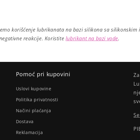
mo korišćenje lubrikanata na bazi silikona sa silikonskim 
egativne reakcije. Koristite
lubrikant na bazi vode
.
Pomoć pri kupovini
Za
Lu
Uslovi kupovine
nj
Politika privatnosti
sv
Načini plaćanja
Se
Dostava
PI
Reklamacija