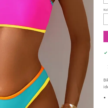
Kol
Bi
id