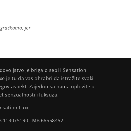
igračkama, jer
dovoljstvo je briga o sebi i Sensation
xe je tu da vas ohrabri da istražite svaki
egov aspekt. Zajedno sa nama uplovite u
et senzualnosti i luksuza.
nsation Luxe
B 113075190 MB 66558452