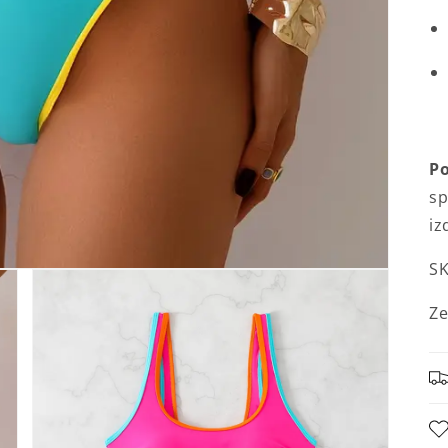
P
s
iz
SK
Ze