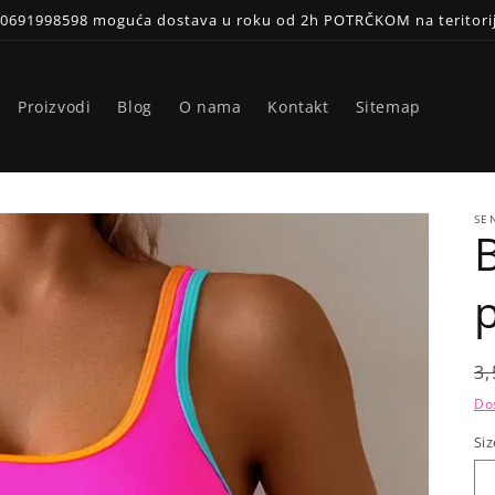
a 0691998598 moguća dostava u roku od 2h POTRČKOM na teritor
Proizvodi
Blog
O nama
Kontakt
Sitemap
SE
R
3
p
Do
Siz