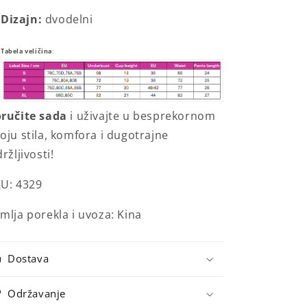
Dizajn:
dvodelni
Tabela veličina
:
oručite
sada
i
uživajte
u
besprekornom
poju
stila,
komfora
i
dugotrajne
držljivosti!
U: 4329
mlja porekla i uvoza: Kina
Dostava
Održavanje