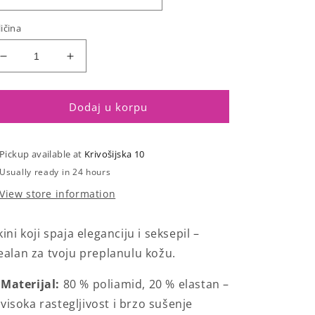
ičina
Smanji
Povećaj
količinu
količinu
za
za
Bikini
Bikini
Dodaj u korpu
candy
candy
pink/blue
pink/blue
Pickup available at
Krivošijska 10
Usually ready in 24 hours
View store information
kini koji spaja eleganciju i seksepil –
ealan za tvoju preplanulu kožu.
Materijal:
80 %
poliamid,
20 %
elastan –
visoka
rastegljivost
i
brzo
sušenje