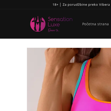
Pređi
18+ │ Za porudžbine preko Viber
na
sadržaj
Početna strana
Skip to
product
information