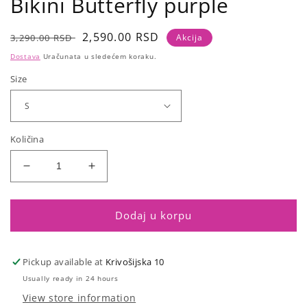
Bikini Butterfly purple
Regular
Sale
2,590.00 RSD
3,290.00 RSD
Akcija
price
price
Dostava
Uračunata u sledećem koraku.
Size
Količina
Smanji
Povećaj
količinu
količinu
za
za
Bikini
Bikini
Dodaj u korpu
Butterfly
Butterfly
purple
purple
Pickup available at
Krivošijska 10
Usually ready in 24 hours
View store information