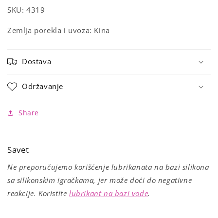
SKU: 4319
Zemlja porekla i uvoza: Kina
Dostava
Održavanje
Share
Savet
Ne preporučujemo korišćenje lubrikanata na bazi silikona
sa silikonskim igračkama, jer može doći do negativne
reakcije. Koristite
lubrikant na bazi vode
.