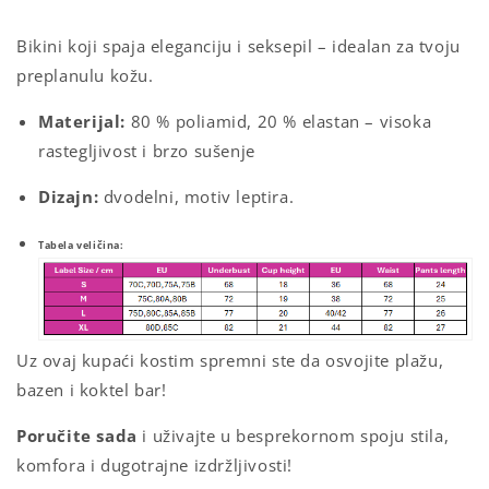
Bikini koji spaja eleganciju i seksepil – idealan za tvoju
preplanulu kožu.
Materijal:
80 %
poliamid,
20 %
elastan –
visoka
rastegljivost
i
brzo
sušenje
Dizajn:
dvodelni, motiv leptira.
Tabela veličina:
Uz ovaj kupaći kostim s
premni
ste
da
osvojite
plažu,
bazen i koktel bar!
Poručite
sada
i
uživajte
u
besprekornom
spoju
stila,
komfora
i
dugotrajne
izdržljivosti!