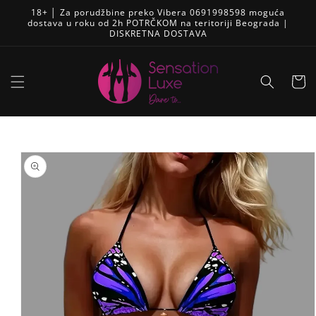
Pređi
18+ │ Za porudžbine preko Vibera 0691998598 moguća
na
dostava u roku od 2h POTRČKOM na teritoriji Beograda |
sadržaj
DISKRETNA DOSTAVA
Korpa
Skip to
product
information