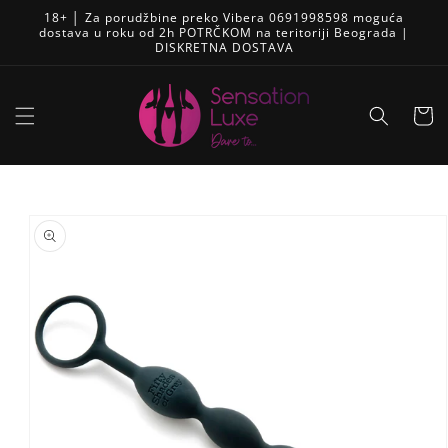
Pređi
18+ │ Za porudžbine preko Vibera 0691998598 moguća
na
dostava u roku od 2h POTRČKOM na teritoriji Beograda |
sadržaj
DISKRETNA DOSTAVA
Korpa
Skip to
product
information