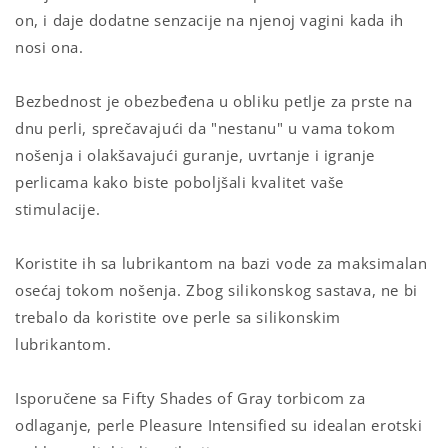
on, i daje dodatne senzacije na njenoj vagini kada ih
nosi ona.
Bezbednost je obezbeđena u obliku petlje za prste na
dnu perli, sprečavajući da "nestanu" u vama tokom
nošenja i olakšavajući guranje, uvrtanje i igranje
perlicama kako biste poboljšali kvalitet vaše
stimulacije.
Koristite ih sa lubrikantom na bazi vode za maksimalan
osećaj tokom nošenja. Zbog silikonskog sastava, ne bi
trebalo da koristite ove perle sa silikonskim
lubrikantom.
Isporučene sa Fifty Shades of Gray torbicom za
odlaganje, perle Pleasure Intensified su idealan erotski