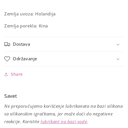
Zemlja uvoza: Holandija
Zemlja porekla: Kina
Dostava
Održavanje
Share
Savet
Ne preporučujemo korišćenje lubrikanata na bazi silikona
sa silikonskim igračkama, jer može doći do negativne
reakcije. Koristite
lubrikant na bazi vode
.