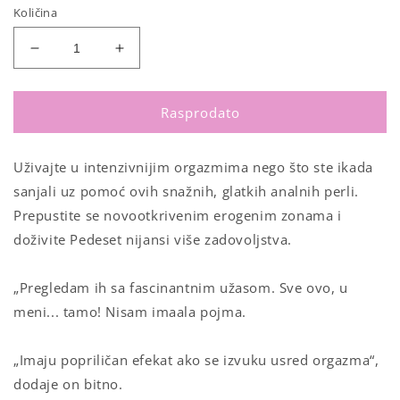
Količina
Smanji
Povećaj
količinu
količinu
za
za
Analne
Analne
Rasprodato
kuglice
kuglice
Fifty
Fifty
Uživajte u intenzivnijim orgazmima nego što ste ikada
Shades
Shades
of
of
sanjali uz pomoć ovih snažnih, glatkih analnih perli.
Gray
Gray
Prepustite se novootkrivenim erogenim zonama i
doživite Pedeset nijansi više zadovoljstva.
„Pregledam ih sa fascinantnim užasom. Sve ovo, u
meni... tamo! Nisam imaala pojma.
„Imaju popriličan efekat ako se izvuku usred orgazma“,
dodaje on bitno.