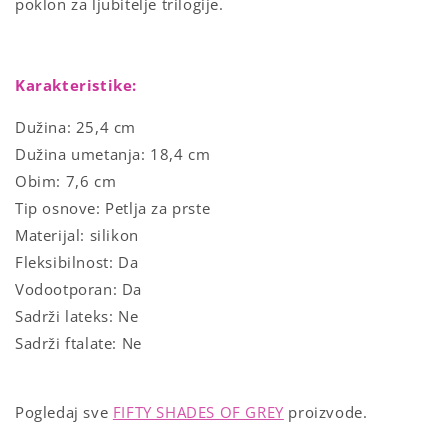
poklon za ljubitelje trilogije.
Karakteristike:
Dužina: 25,4 cm
Dužina umetanja: 18,4 cm
Obim: 7,6 cm
Tip osnove: Petlja za prste
Materijal: silikon
Fleksibilnost: Da
Vodootporan: Da
Sadrži lateks: Ne
Sadrži ftalate: Ne
Pogledaj
sve
FIFTY SHADES OF GREY
proizvode.