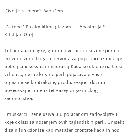
'Ovo je za mene?' šapućem.
'Za tebe.' Polako klima glavom.“ – Anastasija Stil i
Kristijan Grej
Tokom analne igre, gurnite ove nežno sužene perle u
erogenu zonu bogatu nervima za pojačano uzbuđenje i
poboljšani seksualni nadražaj Kada se uklone na tački
vrhunca, nežne krivine perli pojačavaju vaše
orgazmičke kontrakcije, produžavajući dužinu i
povećavajući intenzitet vašeg orgazmičkog
zadovoljstva.
I muškarci i žene uživaju u pojačanom zadovoljstvu
koje dolazi sa nošenjem ovih tajlandskih perli. Uniseks
dizajn funkcioniše kao masažer prostate kada ih nosi