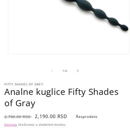
Open
media
1
in
of
1
/
5
modal
FIFTY SHADES OF GREY
Analne kuglice Fifty Shades
of Gray
Regular
Sale
2,190.00 RSD
2,790.00 RSD
Rasprodato
price
price
Dostava
Uračunata u sledećem koraku.